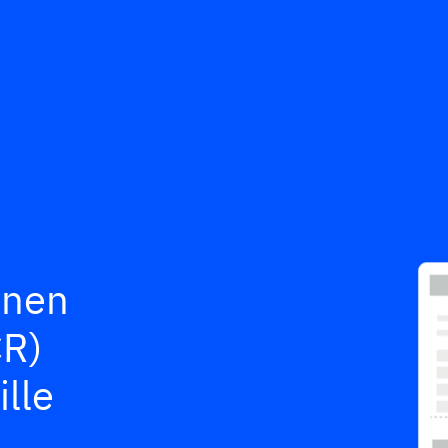
inen
CR)
ille