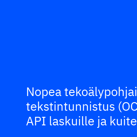
Nopea tekoälypohja
tekstintunnistus (O
API laskuille ja kuite